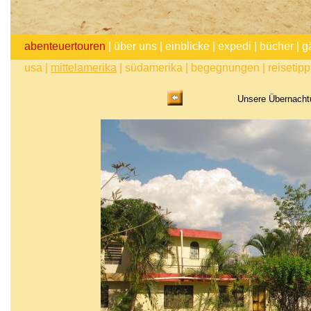
abenteuertouren
|
über uns
|
einblicke
|
expedi
|
bücher
|
g
usa
|
mittelamerika
|
südamerika
|
begegnungen
|
reisetip
Unsere Übernachtu