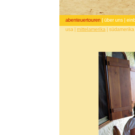
abenteuertouren
|
über uns
|
ein
usa
|
mittelamerika
|
südamerika