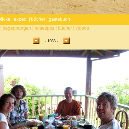
blicke
|
expedi
|
bücher
|
gästebuch
|
begegnungen
|
reisetipps
|
bücher
|
videos
- 1033 -