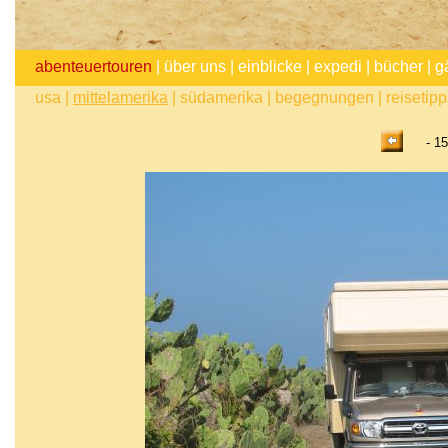
abenteuertouren
|
über uns
|
einblicke
|
expedi
|
bücher
|
g
usa
|
mittelamerika
|
südamerika
|
begegnungen
|
reisetip
- 15