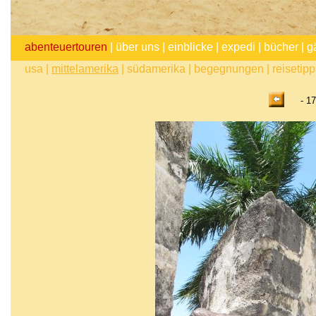
abenteuertouren
|
über uns
|
einblicke
|
expedi
|
bücher
|
g
usa
|
mittelamerika
|
südamerika
|
begegnungen
|
reisetip
- 17