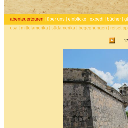
abenteuertouren
|
über uns
|
einblicke
|
expedi
|
bücher
|
g
usa
|
mittelamerika
|
südamerika
|
begegnungen
|
reisetip
- 17