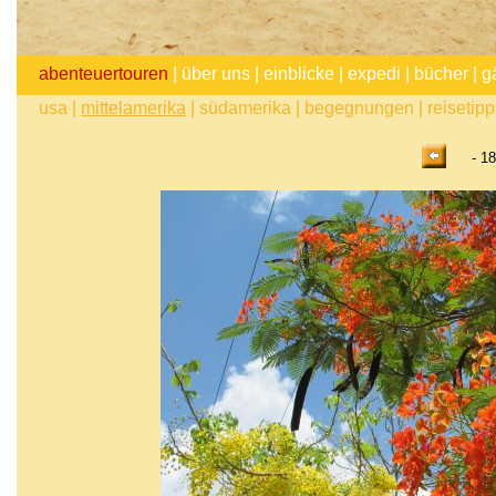
abenteuertouren
|
über uns
|
einblicke
|
expedi
|
bücher
|
g
usa
|
mittelamerika
|
südamerika
|
begegnungen
|
reisetip
- 18