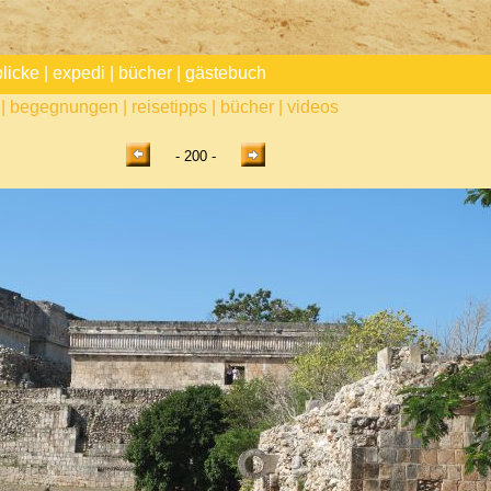
blicke
|
expedi
|
bücher
|
gästebuch
|
begegnungen
|
reisetipps
|
bücher
|
videos
- 200 -