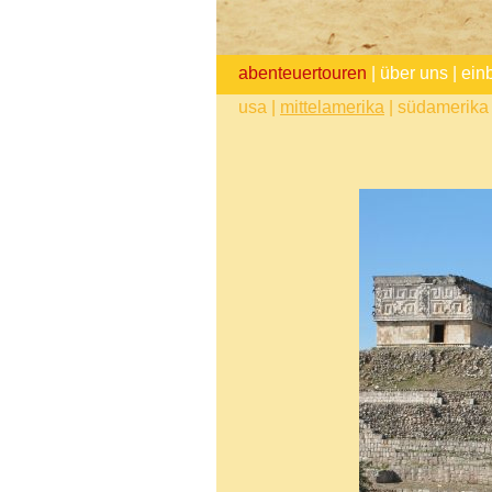
abenteuertouren
|
über uns
|
ein
usa
|
mittelamerika
|
südamerika