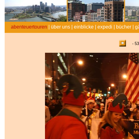
abenteuertouren
|
über uns
|
einblicke
|
expedi
|
bücher
|
g
- 53