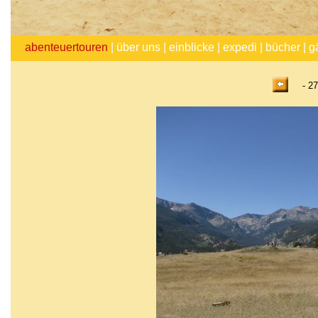
abenteuertouren
|
über uns
|
einblicke
|
expedi
|
bücher
|
g
- 27