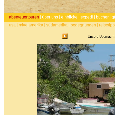
abenteuertouren
|
über uns
|
einblicke
|
expedi
|
bücher
|
g
usa
|
mittelamerika
|
südamerika
|
begegnungen
|
reisetip
Unsere Übernachtu