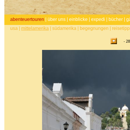
abenteuertouren
|
über uns
|
einblicke
|
expedi
|
bücher
|
g
usa
|
mittelamerika
|
südamerika
|
begegnungen
|
reisetip
- 28