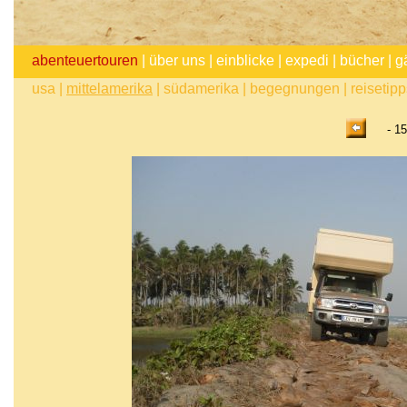
abenteuertouren
|
über uns
|
einblicke
|
expedi
|
bücher
|
g
usa
|
mittelamerika
|
südamerika
|
begegnungen
|
reisetip
- 15